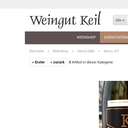
Alle
WEINSHOP
EVENTCATER
»
»
»
Startseite
Weinshop
Secco/Sekt
Secco -XT-
« Erster
« zurück
5
Artikel in dieser Kategorie