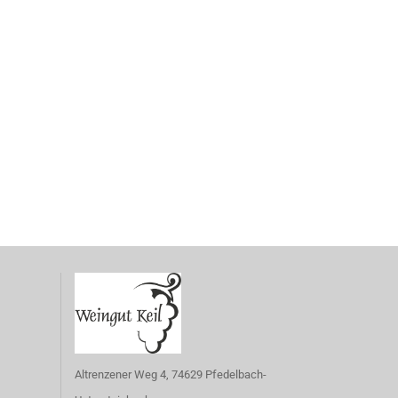
Altrenzener Weg 4, 74629 Pfedelbach-