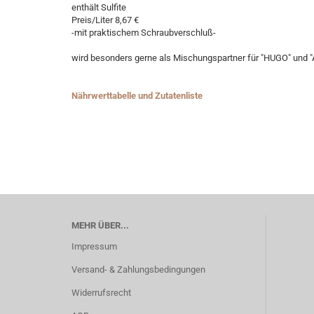
enthält Sulfite
Preis/Liter 8,67 €
-mit praktischem Schraubverschluß-
wird besonders gerne als Mischungspartner für "HUGO" und "
Nährwerttabelle und Zutatenliste
MEHR ÜBER...
Impressum
Versand- & Zahlungsbedingungen
Widerrufsrecht