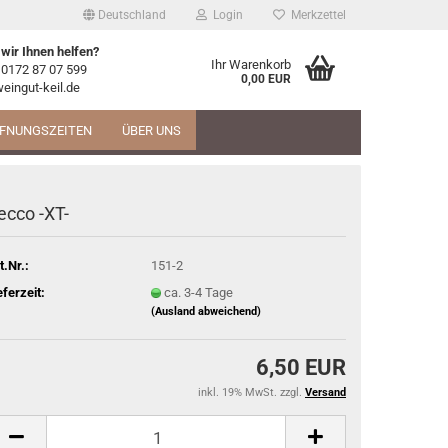
Deutschland
Login
Merkzettel
wir Ihnen helfen?
Ihr Warenkorb
 0172 87 07 599
0,00 EUR
eingut-keil.de
FNUNGSZEITEN
ÜBER UNS
ecco -XT-
t.Nr.:
151-2
eferzeit:
ca. 3-4 Tage
(Ausland abweichend)
6,50 EUR
inkl. 19% MwSt. zzgl.
Versand