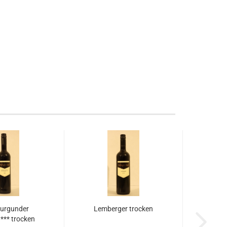
urgunder
Lemberger trocken
 *** trocken