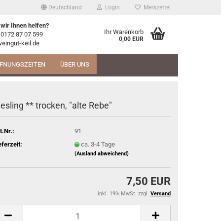
Deutschland
Login
Merkzettel
wir Ihnen helfen?
Ihr Warenkorb
 0172 87 07 599
0,00 EUR
eingut-keil.de
FNUNGSZEITEN
ÜBER UNS
iesling ** trocken, "alte Rebe"
t.Nr.:
91
eferzeit:
ca. 3-4 Tage
(Ausland abweichend)
7,50 EUR
inkl. 19% MwSt. zzgl.
Versand