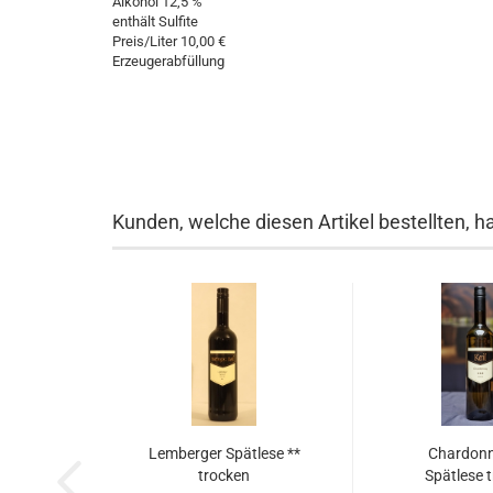
Alkohol 12,5 %
enthält Sulfite
Preis/Liter 10,00 €
Erzeugerabfüllung
Kunden, welche diesen Artikel bestellten, h
Lemberger Spätlese **
Chardonn
trocken
Spätlese 