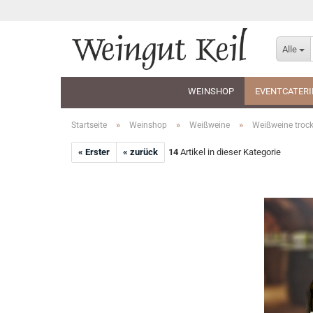
Alle
WEINSHOP
EVENTCATER
»
»
»
Startseite
Weinshop
Weißweine
Weißweine troc
« Erster
« zurück
14
Artikel in dieser Kategorie