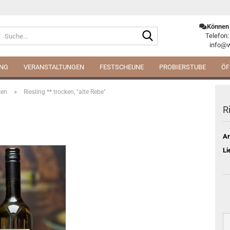
Können 
Suche...
Telefon:
info@w
ING
VERANSTALTUNGEN
FESTSCHEUNE
PROBIERSTUBE
ÖF
»
ken
Riesling ** trocken, "alte Rebe"
R
Ar
Li