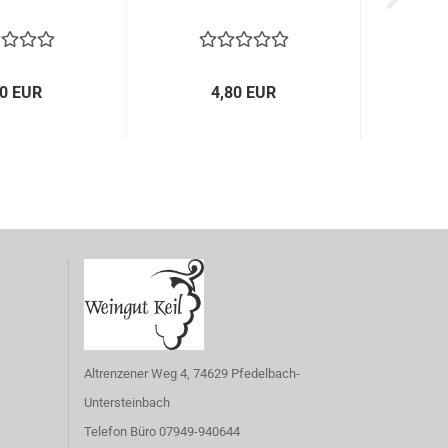
80 EUR
4,80 EUR
Altrenzener Weg 4, 74629 Pfedelbach-
Untersteinbach
Telefon Büro 07949-940644